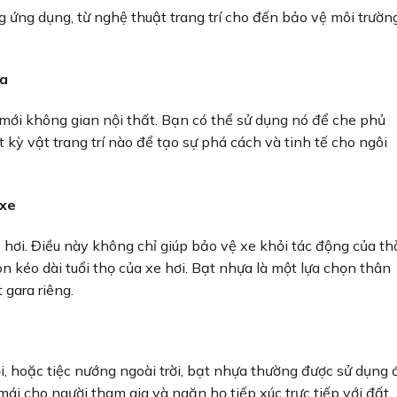
 ứng dụng, từ nghệ thuật trang trí cho đến bảo vệ môi trường
ựa
mới không gian nội thất. Bạn có thể sử dụng nó để che phủ
 kỳ vật trang trí nào để tạo sự phá cách và tinh tế cho ngôi
 xe
ơi. Điều này không chỉ giúp bảo vệ xe khỏi tác động của th
òn kéo dài tuổi thọ của xe hơi. Bạt nhựa là một lựa chọn thân
 gara riêng.
hội, hoặc tiệc nướng ngoài trời, bạt nhựa thường được sử dụng 
mái cho người tham gia và ngăn họ tiếp xúc trực tiếp với đất,