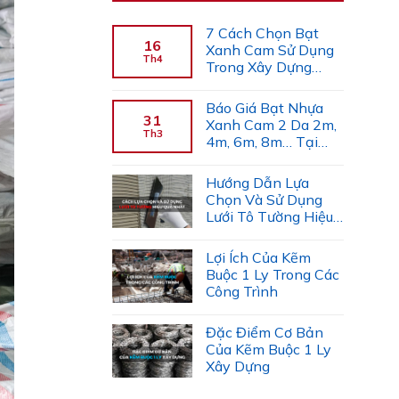
7 Cách Chọn Bạt
16
Xanh Cam Sử Dụng
Th4
Trong Xây Dựng
(Chuyên Gia Gợi Ý)
Báo Giá Bạt Nhựa
31
Xanh Cam 2 Da 2m,
Th3
4m, 6m, 8m… Tại
Công Ty Tiến Trường
Hướng Dẫn Lựa
Chọn Và Sử Dụng
Lưới Tô Tường Hiệu
Quả
Lợi Ích Của Kẽm
Buộc 1 Ly Trong Các
Công Trình
Đặc Điểm Cơ Bản
Của Kẽm Buộc 1 Ly
Xây Dựng