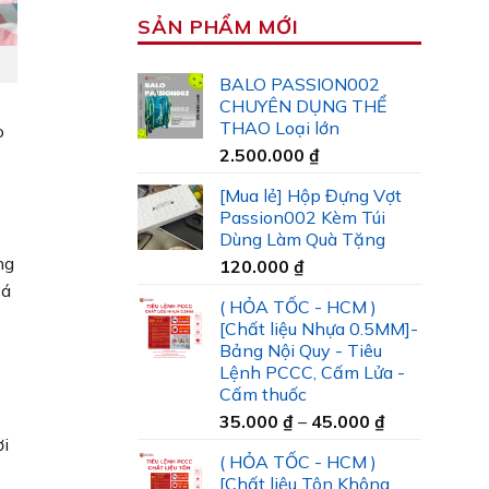
SẢN PHẨM MỚI
BALO PASSION002
CHUYÊN DỤNG THỂ
THAO Loại lớn
o
2.500.000
₫
[Mua lẻ] Hộp Đựng Vợt
Passion002 Kèm Túi
Dùng Làm Quà Tặng
ng
120.000
₫
cá
( HỎA TỐC - HCM )
[Chất liệu Nhựa 0.5MM]-
Bảng Nội Quy - Tiêu
Lệnh PCCC, Cấm Lửa -
Cấm thuốc
Khoảng
35.000
₫
–
45.000
₫
giá:
ơi
( HỎA TỐC - HCM )
từ
[Chất liệu Tôn Không