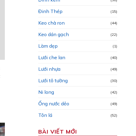
Đinh Thép
(15)
Keo chà ron
(44)
Keo dán gạch
(22)
Làm dẹp
(1)
Lưới che lan
(40)
c
Lưới nhựa
(49)
t
Lưới tô tường
(30)
Ni long
(42)
Ống nước dẻo
(49)
Tôn lá
(52)
BÀI VIẾT MỚI