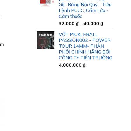
35.000 ₫
Gỉ]- Bảng Nội Quy - Tiêu
đến
Lệnh PCCC, Cấm Lửa -
45.000 ₫
Cấm thuốc
g
Khoảng
32.000
₫
–
40.000
₫
giá:
VỢT PICKLEBALL
từ
PASSION002 - POWER
32.000 ₫
ám
TOUR 14MM- PHÂN
đến
PHỐI CHÍNH HÃNG BỞI
40.000 ₫
CÔNG TY TIẾN TRƯỜNG
4.000.000
₫