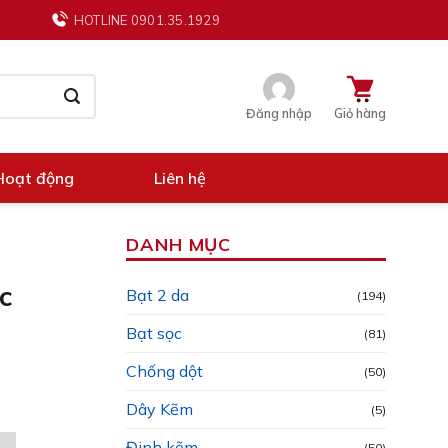
HOTLINE 0901.35.1929
Đăng nhập
Giỏ hàng
Hoạt động
Liên hệ
DANH MỤC
c
Bạt 2 da
(194)
Bạt sọc
(81)
Chống dột
(50)
Dây Kẽm
(5)
Đinh kẽm
(50)