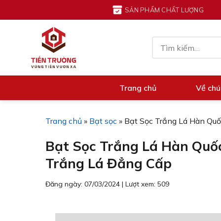
Chuyển
SẢN PHẨM CHẤT LƯỢNG
đến
nội
Tìm
dung
kiếm:
Trang chủ
Về chú
Trang chủ
»
Bạt sọc
»
Bạt Sọc Trắng Lá Hàn Quố
Bạt Sọc Trắng Lá Hàn Quốc
Trắng Lá Đẳng Cấp
Đăng ngày: 07/03/2024
|
Lượt xem: 509