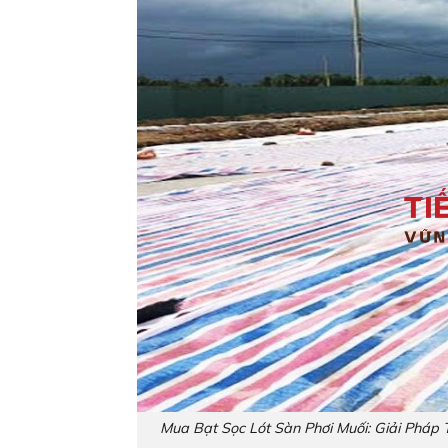
Mua Bạt Sọc Lót Sàn Phơi Muối: Giải Pháp