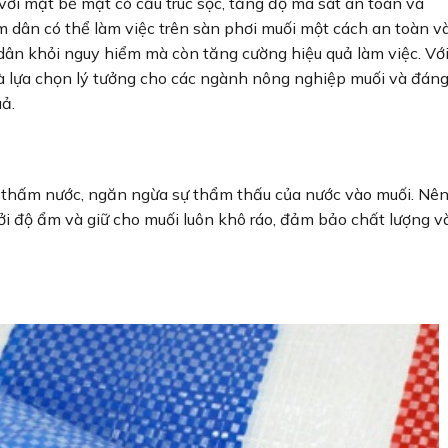
với mặt bề mặt có cấu trúc sọc, tăng độ ma sát an toàn và
m dân có thể làm việc trên sàn phơi muối một cách an toàn v
m dân khỏi nguy hiểm mà còn tăng cường hiệu quả làm việc. Vớ
là lựa chọn lý tưởng cho các ngành nông nghiệp muối và đán
uả.
g thấm nước, ngăn ngừa sự thẩm thấu của nước vào muối. Nê
 độ ẩm và giữ cho muối luôn khô ráo, đảm bảo chất lượng v