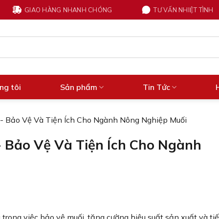
GIAO HÀNG NHANH CHÓNG
TƯ VẤN NHIỆT TÌNH
ng tôi
Sản phẩm
Tin Tức
i- Bảo Vệ Và Tiện Ích Cho Ngành Nông Nghiệp Muối
- Bảo Vệ Và Tiện Ích Cho Ngành
 trong việc bảo vệ muối, tăng cường hiệu suất sản xuất và tiế