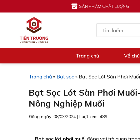
Chuyển
SẢN PHẨM CHẤT LƯỢNG
đến
nội
Tìm
dung
kiếm:
Trang chủ
Về chú
Trang chủ
»
Bạt sọc
»
Bạt Sọc Lót Sàn Phơi Muố
Bạt Sọc Lót Sàn Phơi Muối
Nông Nghiệp Muối
Đăng ngày: 08/03/2024
|
Lượt xem: 489
Bạt sọc lót phơi muối
đóng vai trò quan trọng