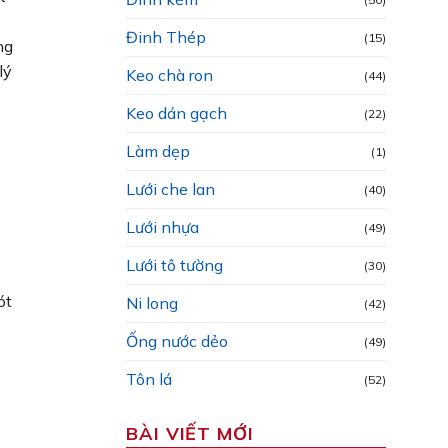
Đinh Thép
(15)
ng
lý
Keo chà ron
(44)
Keo dán gạch
(22)
Làm dẹp
(1)
Lưới che lan
(40)
Lưới nhựa
(49)
Lưới tô tường
(30)
p
ót
Ni long
(42)
Ống nước dẻo
(49)
Tôn lá
(52)
BÀI VIẾT MỚI