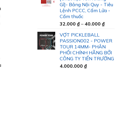
35.000 ₫
Gỉ]- Bảng Nội Quy - Tiêu
đến
à
Lệnh PCCC, Cấm Lửa -
45.000 ₫
i
Cấm thuốc
g
Khoảng
32.000
₫
–
40.000
₫
giá:
VỢT PICKLEBALL
từ
PASSION002 - POWER
32.000 ₫
TOUR 14MM- PHÂN
đến
PHỐI CHÍNH HÃNG BỞI
40.000 ₫
n
CÔNG TY TIẾN TRƯỜNG
à
4.000.000
₫