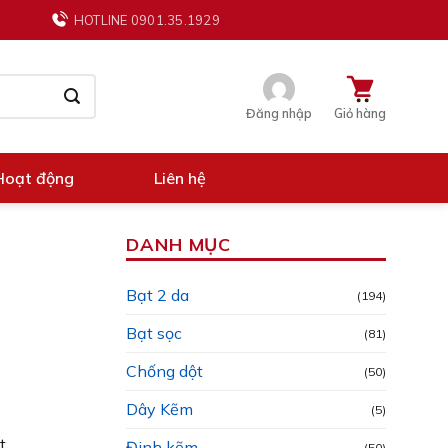
HOTLINE 0901.35.1929
Đăng nhập
Giỏ hàng
Hoạt động
Liên hệ
DANH MỤC
Bạt 2 da
(194)
Bạt sọc
(81)
Chống dột
(50)
Dây Kẽm
(5)
t
Đinh kẽm
(50)