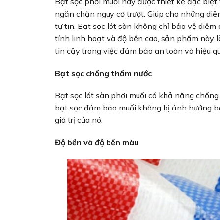
Bạt sọc phơi muối này được thiết kế đặc biệt 
ngăn chặn nguy cơ trượt. Giúp cho những diê
tự tin. Bạt sọc lót sàn không chỉ bảo vệ diê
tính linh hoạt và độ bền cao, sản phẩm này 
tin cậy trong việc đảm bảo an toàn và hiệu q
Bạt sọc chống thấm nước
Bạt sọc lót sàn phơi muối có khả năng chốn
bạt sọc đảm bảo muối không bị ảnh hưởng bởi
giá trị của nó.
Độ bền và độ bền màu