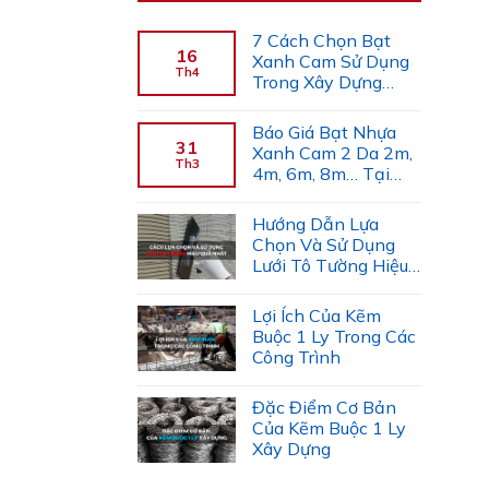
7 Cách Chọn Bạt
16
Xanh Cam Sử Dụng
Th4
Trong Xây Dựng
(Chuyên Gia Gợi Ý)
Báo Giá Bạt Nhựa
31
Xanh Cam 2 Da 2m,
Th3
4m, 6m, 8m… Tại
Công Ty Tiến Trường
Hướng Dẫn Lựa
Chọn Và Sử Dụng
Lưới Tô Tường Hiệu
Quả
Lợi Ích Của Kẽm
Buộc 1 Ly Trong Các
Công Trình
Đặc Điểm Cơ Bản
Của Kẽm Buộc 1 Ly
Xây Dựng