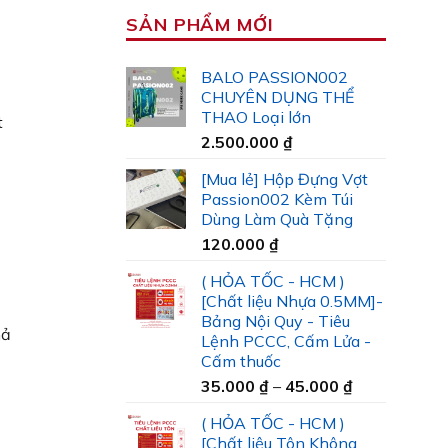
SẢN PHẨM MỚI
BALO PASSION002
CHUYÊN DỤNG THỂ
THAO Loại lớn
t
2.500.000
₫
[Mua lẻ] Hộp Đựng Vợt
Passion002 Kèm Túi
Dùng Làm Quà Tặng
120.000
₫
( HỎA TỐC - HCM )
[Chất liệu Nhựa 0.5MM]-
Bảng Nội Quy - Tiêu
hả
Lệnh PCCC, Cấm Lửa -
Cấm thuốc
Khoảng
35.000
₫
–
45.000
₫
giá:
( HỎA TỐC - HCM )
từ
[Chất liệu Tôn Không