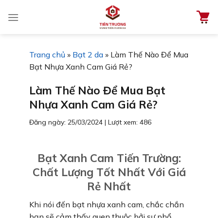
Chuyển
đến
nội
dung
Trang chủ
»
Bạt 2 da
»
Làm Thế Nào Để Mua
Bạt Nhựa Xanh Cam Giá Rẻ?
Làm Thế Nào Để Mua Bạt
Nhựa Xanh Cam Giá Rẻ?
Đăng ngày: 25/03/2024
|
Lượt xem: 486
Bạt Xanh Cam Tiến Trường:
Chất Lượng Tốt Nhất Với Giá
Rẻ Nhất
Khi nói đến bạt nhựa xanh cam, chắc chắn
bạn sẽ cảm thấy quen thuộc bởi sự phổ