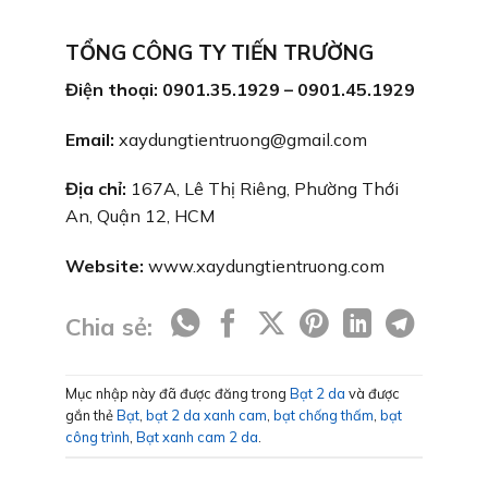
TỔNG CÔNG TY TIẾN TRƯỜNG
Điện thoại: 0901.35.1929 – 0901.45.1929
Email:
xaydungtientruong@gmail.com
Địa chỉ:
167A, Lê Thị Riêng, Phường Thới
An, Quận 12, HCM
Website:
www.xaydungtientruong.com
Chia sẻ:
Mục nhập này đã được đăng trong
Bạt 2 da
và được
gắn thẻ
Bạt
,
bạt 2 da xanh cam
,
bạt chống thấm
,
bạt
công trình
,
Bạt xanh cam 2 da
.