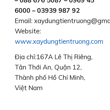
– 088 676 5087 – 0969 45
6000 – 03939 987 92
Email: xaydungtientruong@gma
Website:
www.xaydungtientruong.com
Địa chỉ:167A Lê Thị Riêng,
Tân Thới An, Quận 12,
Thành phố Hồ Chí Minh,
Việt Nam