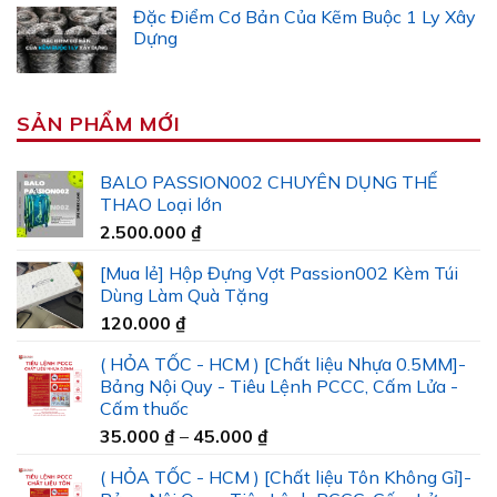
Đặc Điểm Cơ Bản Của Kẽm Buộc 1 Ly Xây
Dựng
SẢN PHẨM MỚI
BALO PASSION002 CHUYÊN DỤNG THỂ
THAO Loại lớn
2.500.000
₫
[Mua lẻ] Hộp Đựng Vợt Passion002 Kèm Túi
Dùng Làm Quà Tặng
120.000
₫
( HỎA TỐC - HCM ) [Chất liệu Nhựa 0.5MM]-
Bảng Nội Quy - Tiêu Lệnh PCCC, Cấm Lửa -
Cấm thuốc
Khoảng
35.000
₫
–
45.000
₫
giá:
( HỎA TỐC - HCM ) [Chất liệu Tôn Không Gỉ]-
từ