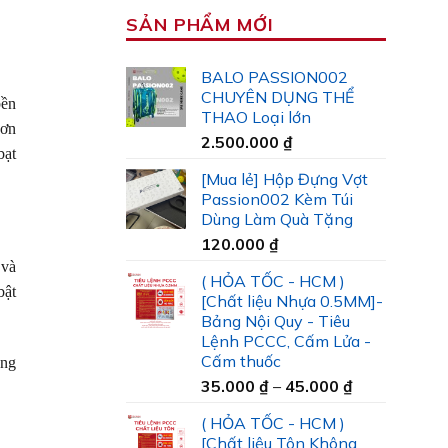
SẢN PHẨM MỚI
BALO PASSION002
CHUYÊN DỤNG THỂ
bền
THAO Loại lớn
hơn
2.500.000
₫
bạt
[Mua lẻ] Hộp Đựng Vợt
Passion002 Kèm Túi
Dùng Làm Quà Tặng
120.000
₫
 và
( HỎA TỐC - HCM )
bật
[Chất liệu Nhựa 0.5MM]-
Bảng Nội Quy - Tiêu
Lệnh PCCC, Cấm Lửa -
Cấm thuốc
ụng
Khoảng
35.000
₫
–
45.000
₫
giá:
( HỎA TỐC - HCM )
từ
[Chất liệu Tôn Không