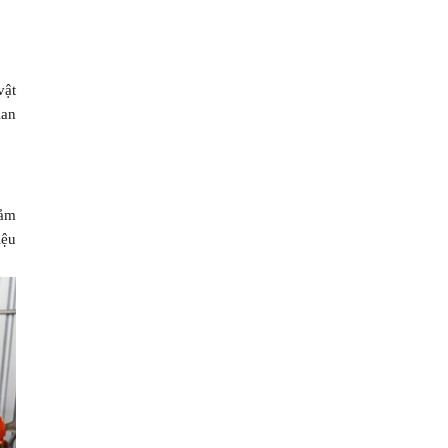
vật
ian
đảm
iệu