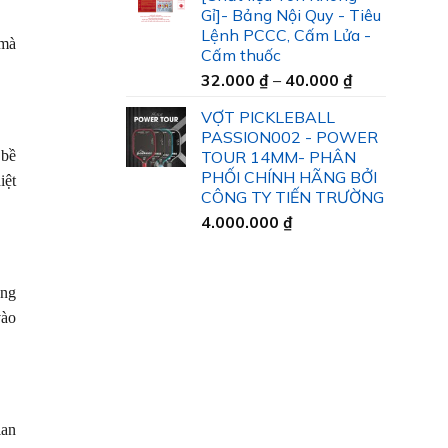
35.000 ₫
Gỉ]- Bảng Nội Quy - Tiêu
đến
Lệnh PCCC, Cấm Lửa -
45.000 ₫
 mà
Cấm thuốc
Khoảng
32.000
₫
–
40.000
₫
giá:
VỢT PICKLEBALL
từ
PASSION002 - POWER
32.000 ₫
 bề
TOUR 14MM- PHÂN
đến
PHỐI CHÍNH HÃNG BỞI
iệt
40.000 ₫
CÔNG TY TIẾN TRƯỜNG
4.000.000
₫
ăng
vào
ian