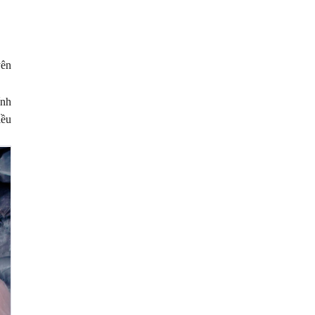
yên
ính
iều