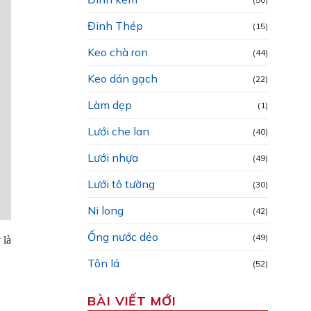
Đinh Thép
(15)
Keo chà ron
(44)
Keo dán gạch
(22)
Làm dẹp
(1)
Lưới che lan
(40)
Lưới nhựa
(49)
Lưới tô tường
(30)
Ni long
(42)
Ống nước dẻo
(49)
 là
Tôn lá
(52)
BÀI VIẾT MỚI