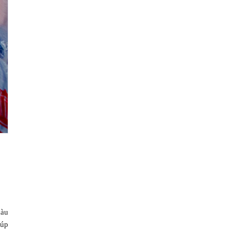
màu
iúp