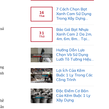
7 Cách Chọn Bạt
16
Xanh Cam Sử Dụng
Th4
Trong Xây Dựng
(Chuyên Gia Gợi Ý)
quả
Báo Giá Bạt Nhựa
31
Xanh Cam 2 Da 2m,
Th3
4m, 6m, 8m… Tại
Công Ty Tiến Trường
Hướng Dẫn Lựa
Chọn Và Sử Dụng
Lưới Tô Tường Hiệu
Quả
ống
Lợi Ích Của Kẽm
anh
Buộc 1 Ly Trong Các
Công Trình
Đặc Điểm Cơ Bản
Của Kẽm Buộc 1 Ly
Xây Dựng
 bề
hân