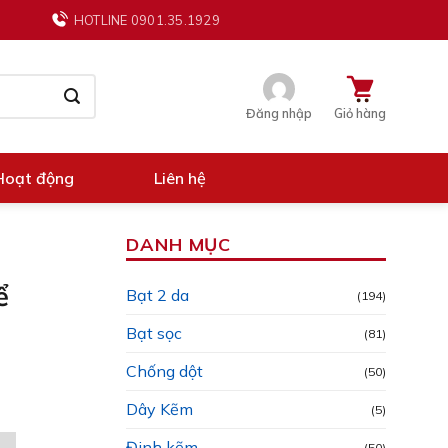
HOTLINE 0901.35.1929
Đăng nhập
Giỏ hàng
Hoạt động
Liên hệ
DANH MỤC
ể
Bạt 2 da
(194)
Bạt sọc
(81)
Chống dột
(50)
Dây Kẽm
(5)
Đinh kẽm
(50)