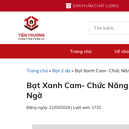
Chuyển
SẢN PHẨM CHẤT LƯỢNG
đến
nội
Tìm
dung
kiếm:
Trang chủ
Về chú
Trang chủ
»
Bạt 2 da
»
Bạt Xanh Cam- Chức Năn
Bạt Xanh Cam- Chức Năng 
Ngờ
Đăng ngày: 21/03/2024
|
Lượt xem: 1732