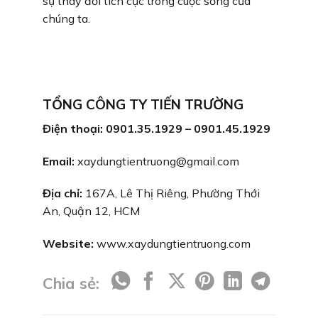
sự thay đổi tích cực trong cuộc sống của
chúng ta.
TỔNG CÔNG TY TIẾN TRƯỜNG
Điện thoại: 0901.35.1929 – 0901.45.1929
Email:
xaydungtientruong@gmail.com
Địa chỉ:
167A, Lê Thị Riêng, Phường Thới
An, Quận 12, HCM
Website:
www.xaydungtientruong.com
Chia sẻ: