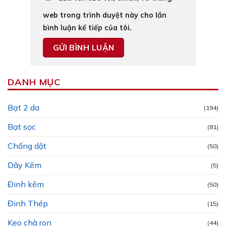
web trong trình duyệt này cho lần
bình luận kế tiếp của tôi.
DANH MỤC
Bạt 2 da
(194)
Bạt sọc
(81)
Chống dột
(50)
Dây Kẽm
(5)
Đinh kẽm
(50)
Đinh Thép
(15)
Keo chà ron
(44)