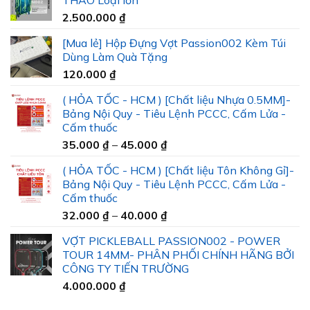
2.500.000
₫
[Mua lẻ] Hộp Đựng Vợt Passion002 Kèm Túi
Dùng Làm Quà Tặng
120.000
₫
( HỎA TỐC - HCM ) [Chất liệu Nhựa 0.5MM]-
Bảng Nội Quy - Tiêu Lệnh PCCC, Cấm Lửa -
Cấm thuốc
Khoảng
35.000
₫
–
45.000
₫
giá:
( HỎA TỐC - HCM ) [Chất liệu Tôn Không Gỉ]-
từ
Bảng Nội Quy - Tiêu Lệnh PCCC, Cấm Lửa -
35.000 ₫
Cấm thuốc
đến
Khoảng
32.000
₫
–
40.000
₫
45.000 ₫
giá:
VỢT PICKLEBALL PASSION002 - POWER
từ
TOUR 14MM- PHÂN PHỐI CHÍNH HÃNG BỞI
32.000 ₫
CÔNG TY TIẾN TRƯỜNG
đến
4.000.000
₫
40.000 ₫