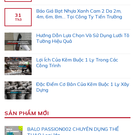
Báo Giá Bạt Nhựa Xanh Cam 2 Da 2m,
31
4m, 6m, 8m… Tại Công Ty Tiến Trường
Th3
Hướng Dẫn Lựa Chọn Và Sử Dụng Lưới Tô
Tường Hiệu Quả
Lợi Ích Của Kẽm Buộc 1 Ly Trong Các
Công Trình
Đặc Điểm Cơ Bản Của Kẽm Buộc 1 Ly Xây
Dựng
SẢN PHẨM MỚI
BALO PASSION002 CHUYÊN DỤNG THỂ
THAO Loại lớn