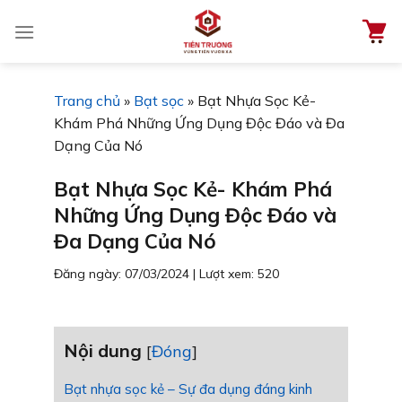
Chuyển
đến
nội
dung
Trang chủ
»
Bạt sọc
»
Bạt Nhựa Sọc Kẻ-
Khám Phá Những Ứng Dụng Độc Đáo và Đa
Dạng Của Nó
Bạt Nhựa Sọc Kẻ- Khám Phá
Những Ứng Dụng Độc Đáo và
Đa Dạng Của Nó
Đăng ngày: 07/03/2024
|
Lượt xem: 520
Nội dung
[
Đóng
]
Bạt nhựa sọc kẻ – Sự đa dụng đáng kinh