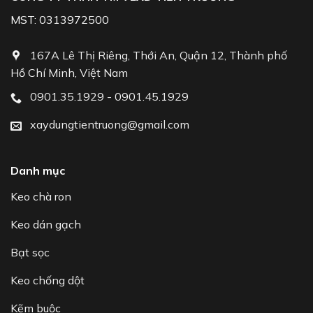
MST: 0313972500
167A Lê Thị Riêng, Thới An, Quận 12, Thành phố
Hồ Chí Minh, Việt Nam
0901.35.1929 - 0901.45.1929
xaydungtientruong@gmail.com
Danh mục
Keo chà ron
Keo dán gạch
Bạt sọc
Keo chống dột
Kẽm buộc