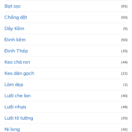
Bạt sọc
(81)
Chống dột
(50)
Dây Kẽm
(5)
Đinh kẽm
(50)
Đinh Thép
(15)
Keo chà ron
(44)
Keo dán gạch
(22)
Làm dẹp
(1)
Lưới che lan
(40)
Lưới nhựa
(49)
Lưới tô tường
(30)
Ni long
(42)