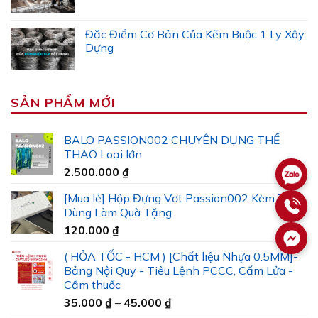
Đặc Điểm Cơ Bản Của Kẽm Buộc 1 Ly Xây
Dựng
SẢN PHẨM MỚI
BALO PASSION002 CHUYÊN DỤNG THỂ
THAO Loại lớn
2.500.000
₫
[Mua lẻ] Hộp Đựng Vợt Passion002 Kèm Túi
Dùng Làm Quà Tặng
120.000
₫
( HỎA TỐC - HCM ) [Chất liệu Nhựa 0.5MM]-
Bảng Nội Quy - Tiêu Lệnh PCCC, Cấm Lửa -
Cấm thuốc
Khoảng
35.000
₫
–
45.000
₫
giá: