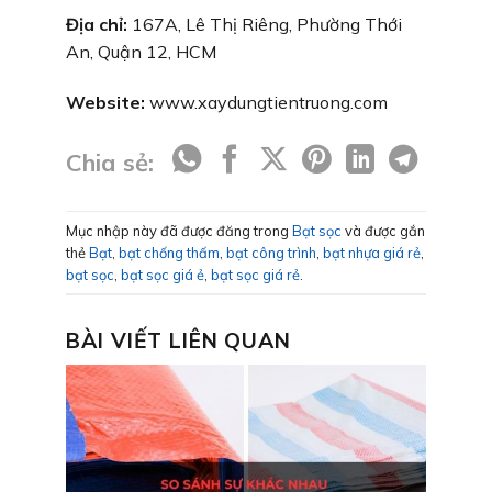
Địa chỉ:
167A, Lê Thị Riêng, Phường Thới
An, Quận 12, HCM
Website:
www.xaydungtientruong.com
Chia sẻ:
Mục nhập này đã được đăng trong
Bạt sọc
và được gắn
thẻ
Bạt
,
bạt chống thấm
,
bạt công trình
,
bạt nhựa giá rẻ
,
bạt sọc
,
bạt sọc giá ẻ
,
bạt sọc giá rẻ
.
BÀI VIẾT LIÊN QUAN