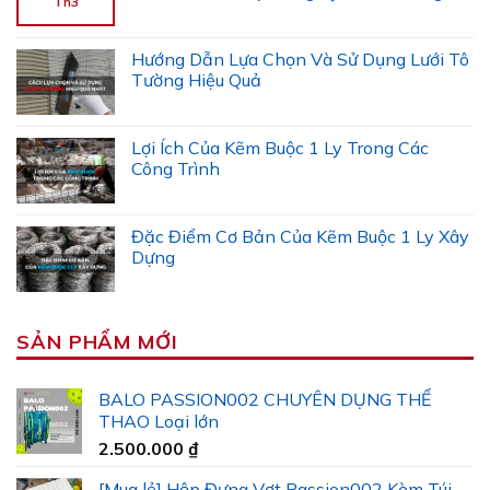
Th3
Hướng Dẫn Lựa Chọn Và Sử Dụng Lưới Tô
Tường Hiệu Quả
Lợi Ích Của Kẽm Buộc 1 Ly Trong Các
Công Trình
Đặc Điểm Cơ Bản Của Kẽm Buộc 1 Ly Xây
Dựng
SẢN PHẨM MỚI
BALO PASSION002 CHUYÊN DỤNG THỂ
THAO Loại lớn
2.500.000
₫
[Mua lẻ] Hộp Đựng Vợt Passion002 Kèm Túi