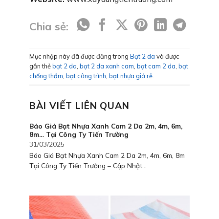
Chia sẻ:
Mục nhập này đã được đăng trong
Bạt 2 da
và được
gắn thẻ
bạt 2 da
,
bạt 2 da xanh cam
,
bạt cam 2 da
,
bạt
chống thấm
,
bạt công trình
,
bạt nhựa giá rẻ
.
BÀI VIẾT LIÊN QUAN
Báo Giá Bạt Nhựa Xanh Cam 2 Da 2m, 4m, 6m,
8m… Tại Công Ty Tiến Trường
31/03/2025
Báo Giá Bạt Nhựa Xanh Cam 2 Da 2m, 4m, 6m, 8m
Tại Công Ty Tiến Trường – Cập Nhật...