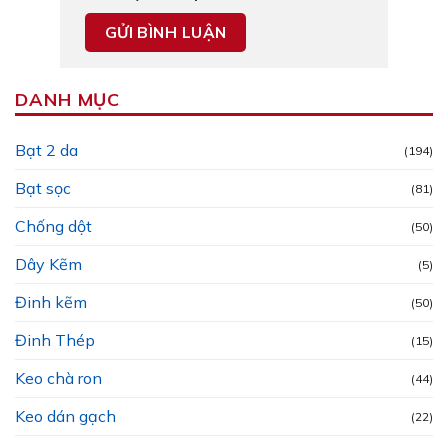
DANH MỤC
Bạt 2 da
(194)
Bạt sọc
(81)
Chống dột
(50)
Dây Kẽm
(5)
Đinh kẽm
(50)
Đinh Thép
(15)
Keo chà ron
(44)
Keo dán gạch
(22)