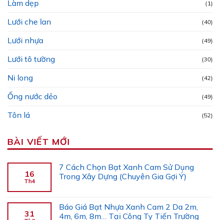
Làm dẹp
(1)
Lưới che lan
(40)
Lưới nhựa
(49)
Lưới tô tường
(30)
Ni long
(42)
Ống nước dẻo
(49)
Tôn lá
(52)
BÀI VIẾT MỚI
7 Cách Chọn Bạt Xanh Cam Sử Dụng
16
Trong Xây Dựng (Chuyên Gia Gợi Ý)
Th4
Báo Giá Bạt Nhựa Xanh Cam 2 Da 2m,
31
4m, 6m, 8m… Tại Công Ty Tiến Trường