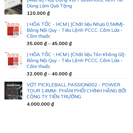
Dùng Làm Quà Tặng
120.000
₫
( HỎA TỐC - HCM ) [Chất liệu Nhựa 0.5MM]-
Bảng Nội Quy - Tiêu Lệnh PCCC, Cấm Lửa -
Cấm thuốc
Khoảng
35.000
₫
–
45.000
₫
giá:
( HỎA TỐC - HCM ) [Chất liệu Tôn Không Gỉ]-
từ
Bảng Nội Quy - Tiêu Lệnh PCCC, Cấm Lửa -
35.000 ₫
Cấm thuốc
đến
Khoảng
32.000
₫
–
40.000
₫
45.000 ₫
giá:
VỢT PICKLEBALL PASSION002 - POWER
từ
TOUR 14MM- PHÂN PHỐI CHÍNH HÃNG BỞI
32.000 ₫
CÔNG TY TIẾN TRƯỜNG
đến
4.000.000
₫
40.000 ₫