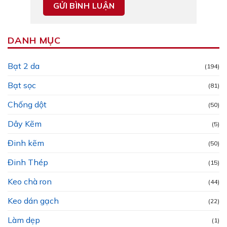
DANH MỤC
Bạt 2 da
(194)
Bạt sọc
(81)
Chống dột
(50)
Dây Kẽm
(5)
Đinh kẽm
(50)
Đinh Thép
(15)
Keo chà ron
(44)
Keo dán gạch
(22)
Làm dẹp
(1)