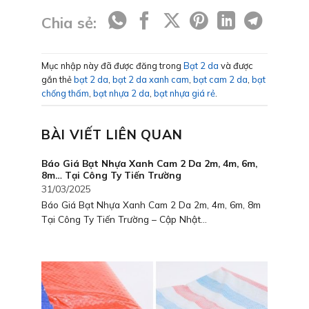
Chia sẻ:
Mục nhập này đã được đăng trong
Bạt 2 da
và được
gắn thẻ
bạt 2 da
,
bạt 2 da xanh cam
,
bạt cam 2 da
,
bạt
chống thấm
,
bạt nhựa 2 da
,
bạt nhựa giá rẻ
.
BÀI VIẾT LIÊN QUAN
Báo Giá Bạt Nhựa Xanh Cam 2 Da 2m, 4m, 6m,
8m… Tại Công Ty Tiến Trường
31/03/2025
Báo Giá Bạt Nhựa Xanh Cam 2 Da 2m, 4m, 6m, 8m
Tại Công Ty Tiến Trường – Cập Nhật...