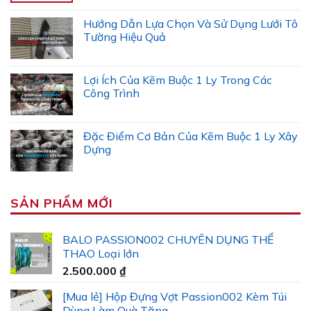
Hướng Dẫn Lựa Chọn Và Sử Dụng Lưới Tô
Tường Hiệu Quả
Lợi Ích Của Kẽm Buộc 1 Ly Trong Các
Công Trình
Đặc Điểm Cơ Bản Của Kẽm Buộc 1 Ly Xây
Dựng
SẢN PHẨM MỚI
BALO PASSION002 CHUYÊN DỤNG THỂ
THAO Loại lớn
2.500.000
₫
[Mua lẻ] Hộp Đựng Vợt Passion002 Kèm Túi
Dùng Làm Quà Tặng