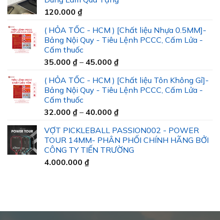
120.000
₫
( HỎA TỐC - HCM ) [Chất liệu Nhựa 0.5MM]-
Bảng Nội Quy - Tiêu Lệnh PCCC, Cấm Lửa -
Cấm thuốc
Khoảng
35.000
₫
–
45.000
₫
giá:
( HỎA TỐC - HCM ) [Chất liệu Tôn Không Gỉ]-
từ
Bảng Nội Quy - Tiêu Lệnh PCCC, Cấm Lửa -
35.000 ₫
Cấm thuốc
đến
Khoảng
32.000
₫
–
40.000
₫
45.000 ₫
giá:
VỢT PICKLEBALL PASSION002 - POWER
từ
TOUR 14MM- PHÂN PHỐI CHÍNH HÃNG BỞI
32.000 ₫
CÔNG TY TIẾN TRƯỜNG
đến
4.000.000
₫
40.000 ₫