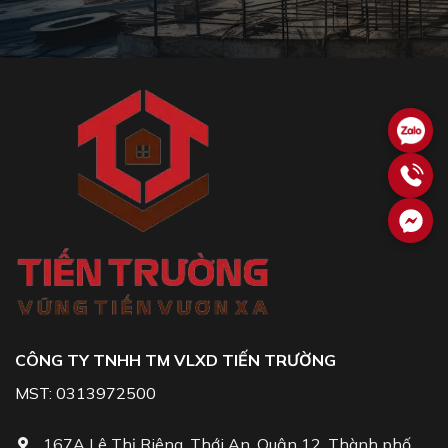
CÔNG TY TNHH TM VLXD TIẾN TRƯỜNG
MST: 0313972500
167A Lê Thị Riêng, Thới An, Quận 12, Thành phố