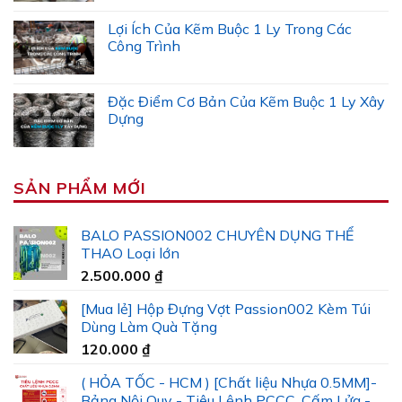
Lợi Ích Của Kẽm Buộc 1 Ly Trong Các
Công Trình
Đặc Điểm Cơ Bản Của Kẽm Buộc 1 Ly Xây
Dựng
SẢN PHẨM MỚI
BALO PASSION002 CHUYÊN DỤNG THỂ
THAO Loại lớn
2.500.000
₫
[Mua lẻ] Hộp Đựng Vợt Passion002 Kèm Túi
Dùng Làm Quà Tặng
120.000
₫
( HỎA TỐC - HCM ) [Chất liệu Nhựa 0.5MM]-
Bảng Nội Quy - Tiêu Lệnh PCCC, Cấm Lửa -