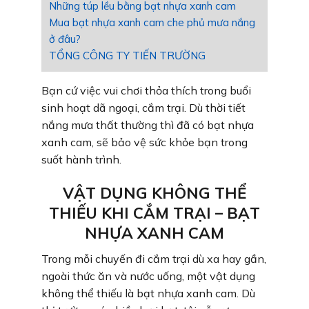
Những túp lều bằng bạt nhựa xanh cam
Mua bạt nhựa xanh cam che phủ mưa nắng
ở đâu?
TỔNG CÔNG TY TIẾN TRƯỜNG
Bạn cứ việc vui chơi thỏa thích trong buổi
sinh hoạt dã ngoại, cắm trại. Dù thời tiết
nắng mưa thất thường thì đã có bạt nhựa
xanh cam, sẽ bảo vệ sức khỏe bạn trong
suốt hành trình.
VẬT DỤNG KHÔNG THỂ
THIẾU KHI CẮM TRẠI – BẠT
NHỰA XANH CAM
Trong mỗi chuyến đi cắm trại dù xa hay gần,
ngoài thức ăn và nước uống, một vật dụng
không thể thiếu là bạt nhựa xanh cam. Dù