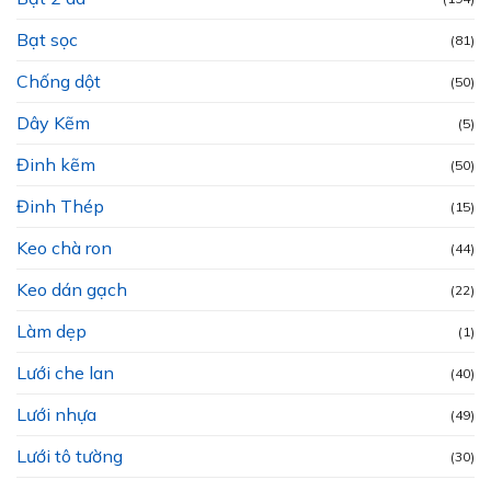
Bạt sọc
(81)
Chống dột
(50)
Dây Kẽm
(5)
Đinh kẽm
(50)
Đinh Thép
(15)
Keo chà ron
(44)
Keo dán gạch
(22)
Làm dẹp
(1)
Lưới che lan
(40)
Lưới nhựa
(49)
Lưới tô tường
(30)