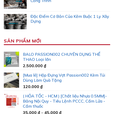
Công Trình
Đặc Điểm Cơ Bản Của Kẽm Buộc 1 Ly Xây
Dựng
SẢN PHẨM MỚI
BALO PASSION002 CHUYÊN DỤNG THỂ
THAO Loại lớn
2.500.000
₫
[Mua lẻ] Hộp Đựng Vợt Passion002 Kèm Túi
Dùng Làm Quà Tặng
120.000
₫
( HỎA TỐC - HCM ) [Chất liệu Nhựa 0.5MM]-
Bảng Nội Quy - Tiêu Lệnh PCCC, Cấm Lửa -
Cấm thuốc
Khoảng
35.000
₫
–
45.000
₫