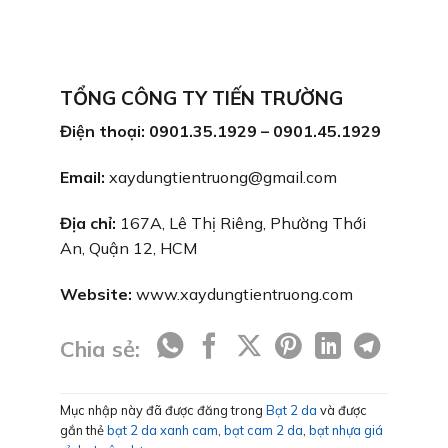
TỔNG CÔNG TY TIẾN TRƯỜNG
Điện thoại: 0901.35.1929 – 0901.45.1929
Email:
xaydungtientruong@gmail.com
Địa chỉ:
167A, Lê Thị Riêng, Phường Thới
An, Quận 12, HCM
Website:
www.xaydungtientruong.com
Chia sẻ:
Mục nhập này đã được đăng trong
Bạt 2 da
và được
gắn thẻ
bạt 2 da xanh cam
,
bạt cam 2 da
,
bạt nhựa giá