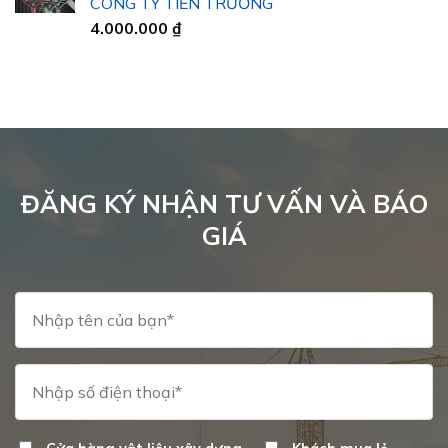
CÔNG TY TIẾN TRƯỜNG
đến
4.000.000
₫
40.000 ₫
ĐĂNG KÝ NHẬN TƯ VẤN VÀ BÁO
GIÁ