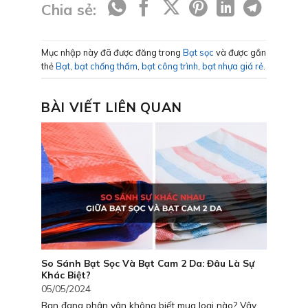
Chia sẻ:
Mục nhập này đã được đăng trong
Bạt sọc
và được gắn
thẻ
Bạt
,
bạt chống thấm
,
bạt công trình
,
bạt nhựa giá rẻ
.
BÀI VIẾT LIÊN QUAN
So Sánh Bạt Sọc Và Bạt Cam 2 Da: Đâu Là Sự
Khác Biệt?
05/05/2024
Bạn đang phân vân không biết mua loại nào? Vậy