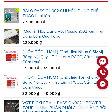
BALO PASSION002 CHUYÊN DỤNG THỂ
THAO Loại lớn
2.500.000
₫
[Mua lẻ] Hộp Đựng Vợt Passion002 Kèm Túi
Dùng Làm Quà Tặng
120.000
₫
( HỎA TỐC - HCM ) [Chất liệu Nhựa 0.5MM]-
Bảng Nội Quy - Tiêu Lệnh PCCC, Cấm Lửa -
Cấm thuốc
Khoảng
35.000
₫
–
45.000
₫
giá:
( HỎA TỐC - HCM ) [Chất liệu Tôn Không Gỉ]-
từ
Bảng Nội Quy - Tiêu Lệnh PCCC, Cấm Lửa -
35.000 ₫
Cấm thuốc
đến
Khoảng
32.000
₫
–
40.000
₫
45.000 ₫
giá:
VỢT PICKLEBALL PASSION002 - POWER
từ
TOUR 14MM- PHÂN PHỐI CHÍNH HÃNG BỞI
32.000 ₫