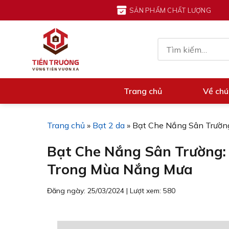
Chuyển
SẢN PHẨM CHẤT LƯỢNG
đến
nội
Tìm
dung
kiếm:
Trang chủ
Về chú
Trang chủ
»
Bạt 2 da
»
Bạt Che Nắng Sân Trường
Bạt Che Nắng Sân Trường: 
Trong Mùa Nắng Mưa
Đăng ngày: 25/03/2024
|
Lượt xem: 580