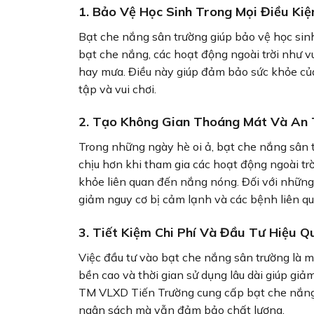
1.
Bảo Vệ Học Sinh Trong Mọi Điều Kiệ
Bạt che nắng sân trường giúp bảo vệ học sinh
bạt che nắng, các hoạt động ngoài trời như vui
hay mưa. Điều này giúp đảm bảo sức khỏe củ
tập và vui chơi.
2.
Tạo Không Gian Thoáng Mát Và An
Trong những ngày hè oi ả, bạt che nắng sân 
chịu hơn khi tham gia các hoạt động ngoài trờ
khỏe liên quan đến nắng nóng. Đối với những 
giảm nguy cơ bị cảm lạnh và các bệnh liên qua
3.
Tiết Kiệm Chi Phí Và Đầu Tư Hiệu Q
Việc đầu tư vào bạt che nắng sân trường là mộ
bền cao và thời gian sử dụng lâu dài giúp giả
TM VLXD Tiến Trường cung cấp bạt che nắng v
ngân sách mà vẫn đảm bảo chất lượng.