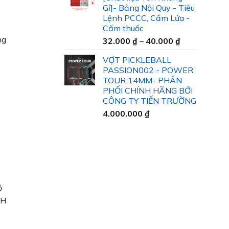
35.000 ₫
Gỉ]- Bảng Nội Quy - Tiêu
đến
Lệnh PCCC, Cấm Lửa -
45.000 ₫
Cấm thuốc
ng
Khoảng
32.000
₫
–
40.000
₫
giá:
VỢT PICKLEBALL
từ
PASSION002 - POWER
32.000 ₫
TOUR 14MM- PHÂN
đến
PHỐI CHÍNH HÃNG BỞI
40.000 ₫
CÔNG TY TIẾN TRƯỜNG
4.000.000
₫
ộ
HH