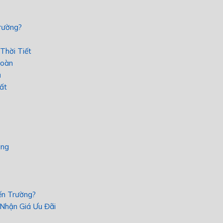
rường?
Thời Tiết
Toàn
ả
ất
ờng
n Trường?
Nhận Giá Ưu Đãi