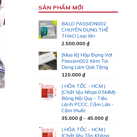
SẢN PHẨM MỚI
BALO PASSION002
CHUYÊN DỤNG THỂ
THAO Loại lớn
2.500.000
₫
[Mua lẻ] Hộp Đựng Vợt
Passion002 Kèm Túi
Dùng Làm Quà Tặng
120.000
₫
( HỎA TỐC - HCM )
[Chất liệu Nhựa 0.5MM]-
Bảng Nội Quy - Tiêu
Lệnh PCCC, Cấm Lửa -
Cấm thuốc
Khoảng
35.000
₫
–
45.000
₫
giá:
( HỎA TỐC - HCM )
từ
[Chất liệu Tôn Không