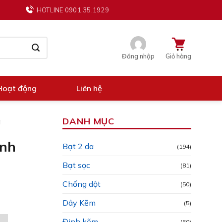
HOTLINE 0901.35.1929
Đăng nhập
Giỏ hàng
Hoạt động
Liên hệ
DANH MỤC
a
inh
Bạt 2 da
(194)
Bạt sọc
(81)
Chống dột
(50)
Dây Kẽm
(5)
Đinh kẽm
(50)