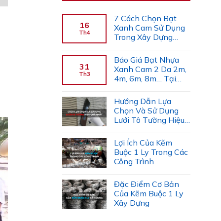
7 Cách Chọn Bạt
16
Xanh Cam Sử Dụng
Th4
Trong Xây Dựng
(Chuyên Gia Gợi Ý)
Báo Giá Bạt Nhựa
31
Xanh Cam 2 Da 2m,
Th3
4m, 6m, 8m… Tại
Công Ty Tiến Trường
Hướng Dẫn Lựa
Chọn Và Sử Dụng
Lưới Tô Tường Hiệu
Quả
Lợi Ích Của Kẽm
Buộc 1 Ly Trong Các
Công Trình
Đặc Điểm Cơ Bản
Của Kẽm Buộc 1 Ly
Xây Dựng