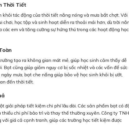
n Thời Tiết
 khỏi tác động của thời tiết nắng nóng và mưa bất chợt. Với
 chơi, học tập và sinh hoạt diễn ra thoải mái hơn, dù trời nắ
a các em và tăng cường sự hứng thú trong các hoạt động học
 Toàn
trường tạo ra không gian mát mẻ, giúp học sinh cảm thấy dễ
i. Bạt cũng giúp giảm nguy cơ bị sốc nhiệt và các vấn đề sức
ngày mưa, bạt che nắng giúp bảo vệ học sinh khỏi bị ướt,
n đến thời tiết.
uả
t giải pháp tiết kiệm chi phí lâu dài. Các sản phẩm bạt có đ
m thiểu chi phí bảo trì và thay thế thường xuyên. Công ty TN
ới giá cả cạnh tranh, giúp các trường học tiết kiệm được