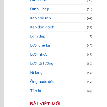
Đinh Thép
(15)
Keo chà ron
(44)
Keo dán gạch
(22)
Làm dẹp
(1)
Lưới che lan
(40)
Lưới nhựa
(49)
Lưới tô tường
(30)
Ni long
(42)
Ống nước dẻo
(49)
Tôn lá
(52)
BÀI VIẾT MỚI