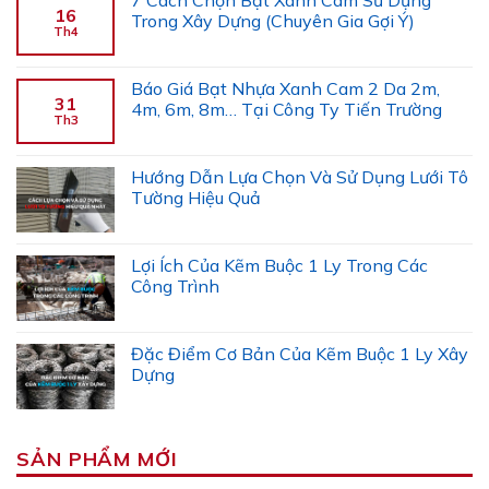
7 Cách Chọn Bạt Xanh Cam Sử Dụng
16
Trong Xây Dựng (Chuyên Gia Gợi Ý)
Th4
Báo Giá Bạt Nhựa Xanh Cam 2 Da 2m,
31
4m, 6m, 8m… Tại Công Ty Tiến Trường
Th3
Hướng Dẫn Lựa Chọn Và Sử Dụng Lưới Tô
Tường Hiệu Quả
Lợi Ích Của Kẽm Buộc 1 Ly Trong Các
Công Trình
Đặc Điểm Cơ Bản Của Kẽm Buộc 1 Ly Xây
Dựng
SẢN PHẨM MỚI