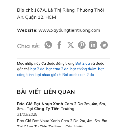
Địa chỉ:
167A, Lê Thị Riêng, Phường Thới
An, Quận 12, HCM
Website:
www.xaydungtientruong.com
Chia sẻ:
Mục nhập này đã được đăng trong
Bạt 2 da
và được
gắn thẻ
bạt 2 da
,
bạt cam 2 da
,
bạt chống thấm
,
bạt
công trình
,
bạt nhựa giá rẻ
,
Bạt xanh cam 2 da
.
BÀI VIẾT LIÊN QUAN
Báo Giá Bạt Nhựa Xanh Cam 2 Da 2m, 4m, 6m,
8m… Tại Công Ty Tiến Trường
31/03/2025
Báo Giá Bạt Nhựa Xanh Cam 2 Da 2m, 4m, 6m, 8m
Tại Công Ty Tiến Trường – Cập Nhật...