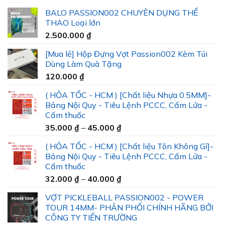
BALO PASSION002 CHUYÊN DỤNG THỂ
THAO Loại lớn
2.500.000
₫
[Mua lẻ] Hộp Đựng Vợt Passion002 Kèm Túi
Dùng Làm Quà Tặng
120.000
₫
( HỎA TỐC - HCM ) [Chất liệu Nhựa 0.5MM]-
Bảng Nội Quy - Tiêu Lệnh PCCC, Cấm Lửa -
Cấm thuốc
Khoảng
35.000
₫
–
45.000
₫
giá:
( HỎA TỐC - HCM ) [Chất liệu Tôn Không Gỉ]-
từ
Bảng Nội Quy - Tiêu Lệnh PCCC, Cấm Lửa -
35.000 ₫
Cấm thuốc
đến
Khoảng
32.000
₫
–
40.000
₫
45.000 ₫
giá:
VỢT PICKLEBALL PASSION002 - POWER
từ
TOUR 14MM- PHÂN PHỐI CHÍNH HÃNG BỞI
32.000 ₫
CÔNG TY TIẾN TRƯỜNG
đến