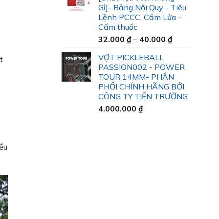
35.000 ₫
Gỉ]- Bảng Nội Quy - Tiêu
đến
Lệnh PCCC, Cấm Lửa -
45.000 ₫
Cấm thuốc
Khoảng
32.000
₫
–
40.000
₫
giá:
VỢT PICKLEBALL
t
từ
PASSION002 - POWER
32.000 ₫
TOUR 14MM- PHÂN
đến
PHỐI CHÍNH HÃNG BỞI
40.000 ₫
CÔNG TY TIẾN TRƯỜNG
4.000.000
₫
ều