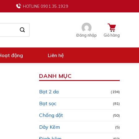
HOTLINE 0901.35.1929
Đăng nhập
Giỏ hàng
Hoạt động
Liên hệ
DANH MỤC
Bạt 2 da
(194)
Bạt sọc
(81)
Chống dột
(50)
Dây Kẽm
(5)
Đinh kẽm
(50)