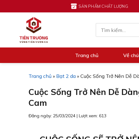
Chuyển
SẢN PHẨM CHẤT LƯỢNG
đến
nội
Tìm
dung
kiếm:
Trang chủ
Về chú
Trang chủ
»
Bạt 2 da
»
Cuộc Sống Trở Nên Dễ D
Cuộc Sống Trở Nên Dễ Dàn
Cam
Đăng ngày: 25/03/2024
|
Lượt xem: 613