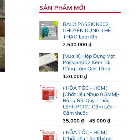
SẢN PHẨM MỚI
BALO PASSION002
CHUYÊN DỤNG THỂ
THAO Loại lớn
2.500.000
₫
[Mua lẻ] Hộp Đựng Vợt
Passion002 Kèm Túi
Dùng Làm Quà Tặng
120.000
₫
( HỎA TỐC - HCM )
[Chất liệu Nhựa 0.5MM]-
Bảng Nội Quy - Tiêu
Lệnh PCCC, Cấm Lửa -
Cấm thuốc
Khoảng
35.000
₫
–
45.000
₫
giá:
( HỎA TỐC - HCM )
từ
[Chất liệu Tôn Không