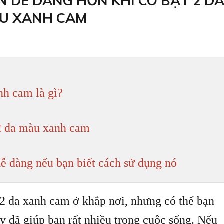
 DỄ DÀNG HƠN KHI CÓ BẠT 2 D
U XANH CAM
nh cam là gì?
 2 da màu xanh cam
dễ dàng nếu bạn biết cách sử dụng nó
 2 da xanh cam ở khắp nơi, nhưng có thể bạn
y đã giúp bạn rất nhiều trong cuộc sống. Nếu