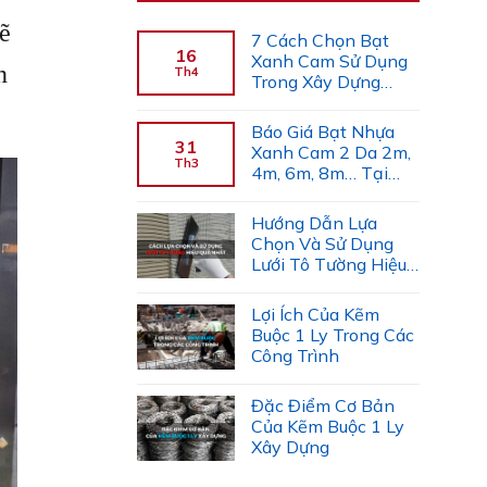
ẽ
7 Cách Chọn Bạt
16
Xanh Cam Sử Dụng
n
Th4
Trong Xây Dựng
(Chuyên Gia Gợi Ý)
Báo Giá Bạt Nhựa
31
Xanh Cam 2 Da 2m,
Th3
4m, 6m, 8m… Tại
Công Ty Tiến Trường
Hướng Dẫn Lựa
Chọn Và Sử Dụng
Lưới Tô Tường Hiệu
Quả
Lợi Ích Của Kẽm
Buộc 1 Ly Trong Các
Công Trình
Đặc Điểm Cơ Bản
Của Kẽm Buộc 1 Ly
Xây Dựng