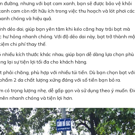
en đường, nhưng với bạt cam xanh, bạn sẽ được bảo vệ khỏi
anh cam còn rất hữu ích trong việc thu hoạch và lót phơi các
nhanh chóng và hiệu quả.
ính dẻo dai, giúp bạn yên tâm khi kéo căng hay trải bạt mà
ặc hư hỏng nhanh chóng. Với độ dẻo dai này, bạt trở thành mộ
iệm chi phí thay thế.
ó nhiều kích thước khác nhau, giúp bạn dễ dàng lựa chọn phù
g lại sự tiện lợi tối đa cho khách hàng.
t phải chăng, phù hợp với nhiều túi tiền. Dù bạn chọn bạt với
phẩm 2 da chất lượng xứng đáng với số tiền bạn bỏ ra.
m có trọng lượng nhẹ, dễ gấp gọn và sử dụng theo ý muốn. Đi
 nên nhanh chóng và tiện lợi hơn.