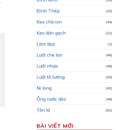
A
Đinh Thép
(15)
Keo chà ron
(44)
Keo dán gạch
(22)
Làm dẹp
(1)
Lưới che lan
(40)
Lưới nhựa
(49)
Lưới tô tường
(30)
Ni long
(42)
Ống nước dẻo
(49)
Tôn lá
(52)
BÀI VIẾT MỚI