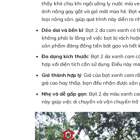
thấy khó chịu khi ngồi uống ly nước mía v
ánh nắng gay gắt và gió mát mùa hè. Bạt x
loại nông sản, giúp quá trình này diễn ra 
Dẻo dai và bền bỉ
: Bạt 2 da cam xanh có t
không phải lo lắng về việc bạt bị rách ho
sản phẩm đáng đồng tiền bát gạo và tiết k
Đa dạng kích thước
: Bạt 2 da xanh cam c
hợp với diện tích cần sử dụng. Điều này man
Giá thành hợp lý
: Giá của bạt xanh cam rấ
giá cao hay thấp, bạn đều nhận được sản 
Nhẹ và dễ gấp gọn
: Bạt 2 da màu xanh ca
này giúp việc di chuyển và vận chuyển trở