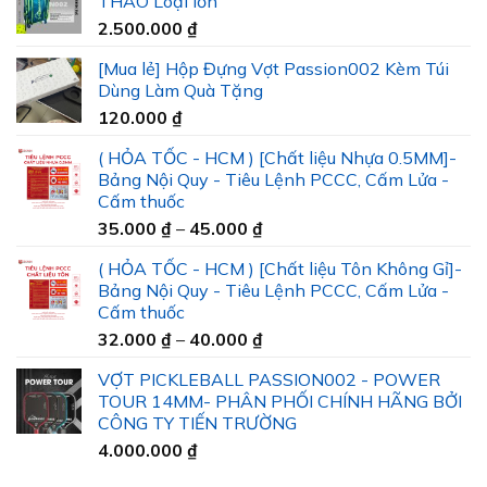
THAO Loại lớn
2.500.000
₫
[Mua lẻ] Hộp Đựng Vợt Passion002 Kèm Túi
Dùng Làm Quà Tặng
120.000
₫
( HỎA TỐC - HCM ) [Chất liệu Nhựa 0.5MM]-
Bảng Nội Quy - Tiêu Lệnh PCCC, Cấm Lửa -
Cấm thuốc
Khoảng
35.000
₫
–
45.000
₫
giá:
( HỎA TỐC - HCM ) [Chất liệu Tôn Không Gỉ]-
từ
Bảng Nội Quy - Tiêu Lệnh PCCC, Cấm Lửa -
35.000 ₫
Cấm thuốc
đến
Khoảng
32.000
₫
–
40.000
₫
45.000 ₫
giá:
VỢT PICKLEBALL PASSION002 - POWER
từ
TOUR 14MM- PHÂN PHỐI CHÍNH HÃNG BỞI
32.000 ₫
CÔNG TY TIẾN TRƯỜNG
đến
4.000.000
₫
40.000 ₫