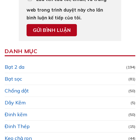
web trong trình duyệt này cho lần
bình luận kế tiếp của tôi.
DANH MỤC
Bạt 2 da
(194)
Bạt sọc
(81)
Chống dột
(50)
Dây Kẽm
(5)
Đinh kẽm
(50)
Đinh Thép
(15)
Keo chà ron
(44)