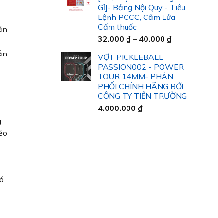
35.000 ₫
Gỉ]- Bảng Nội Quy - Tiêu
đến
Lệnh PCCC, Cấm Lửa -
45.000 ₫
Cấm thuốc
ấn
Khoảng
32.000
₫
–
40.000
₫
giá:
dẫn
VỢT PICKLEBALL
từ
PASSION002 - POWER
32.000 ₫
TOUR 14MM- PHÂN
đến
PHỐI CHÍNH HÃNG BỞI
40.000 ₫
CÔNG TY TIẾN TRƯỜNG
4.000.000
₫
g
éo
có