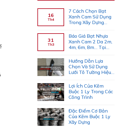
7 Cách Chọn Bạt
16
Xanh Cam Sử Dụng
Th4
Trong Xây Dựng
(Chuyên Gia Gợi Ý)
Báo Giá Bạt Nhựa
31
Xanh Cam 2 Da 2m,
Th3
ể
4m, 6m, 8m… Tại
Công Ty Tiến Trường
Hướng Dẫn Lựa
Chọn Và Sử Dụng
Lưới Tô Tường Hiệu
ó
Quả
Lợi Ích Của Kẽm
Buộc 1 Ly Trong Các
Công Trình
Đặc Điểm Cơ Bản
Của Kẽm Buộc 1 Ly
Xây Dựng