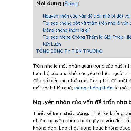
Nội dung
[
Đóng
]
Nguyên nhân của vấn đề trần nhà bị dột v
Tại sao chống dột và thấm trần nhà là vấn
Màng chống thấm là gì?
Tại sao Màng Chống Thấm là Giải Pháp Hi
Kết Luận
TỔNG CÔNG TY TIẾN TRƯỜNG
Trần nhà là một phần quan trọng của ngôi nh
toàn bộ cấu trúc khỏi các yếu tố bên ngoài 
đề phổ biến mà nhiều gia đình phải đối mặt đ
một cách hiệu quả,
màng chống thấm
là một 
Nguyên nhân của vấn đề trần nhà 
Thiết kế kém chất lượng:
Thiết kế không đún
những nguyên nhân chính gây ra
vấn đề trần
không đảm bảo chất lượng hoặc không được l