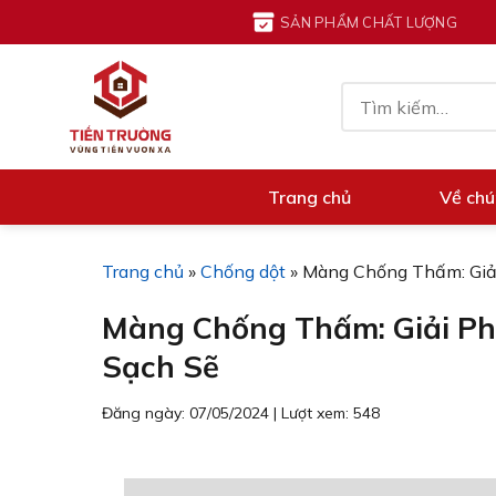
Chuyển
SẢN PHẨM CHẤT LƯỢNG
đến
nội
Tìm
dung
kiếm:
Trang chủ
Về chú
Trang chủ
»
Chống dột
»
Màng Chống Thấm: Giải
Màng Chống Thấm: Giải Ph
Sạch Sẽ
Đăng ngày: 07/05/2024
|
Lượt xem: 548