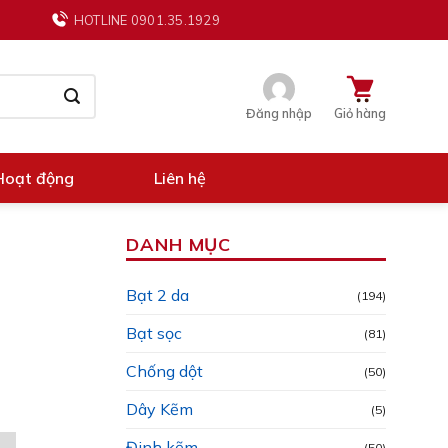
HOTLINE 0901.35.1929
Đăng nhập
Giỏ hàng
Hoạt động
Liên hệ
DANH MỤC
Bạt 2 da
(194)
Bạt sọc
(81)
Chống dột
(50)
Dây Kẽm
(5)
Đinh kẽm
(50)