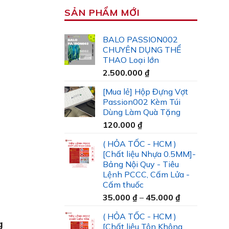
SẢN PHẨM MỚI
BALO PASSION002
CHUYÊN DỤNG THỂ
THAO Loại lớn
2.500.000
₫
[Mua lẻ] Hộp Đựng Vợt
Passion002 Kèm Túi
Dùng Làm Quà Tặng
120.000
₫
( HỎA TỐC - HCM )
[Chất liệu Nhựa 0.5MM]-
Bảng Nội Quy - Tiêu
Lệnh PCCC, Cấm Lửa -
Cấm thuốc
Khoảng
35.000
₫
–
45.000
₫
giá:
( HỎA TỐC - HCM )
từ
g
[Chất liệu Tôn Không