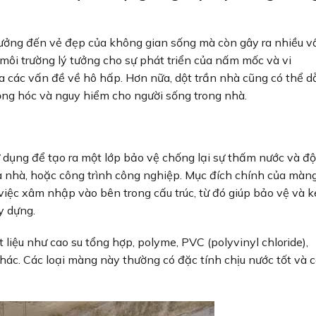
hưởng đến vẻ đẹp của không gian sống mà còn gây ra nhiều v
 môi trường lý tưởng cho sự phát triển của nấm mốc và vi
 ra các vấn đề về hô hấp. Hơn nữa, dột trần nhà cũng có thể 
hỏng hóc và nguy hiểm cho người sống trong nhà.
 dụng để tạo ra một lớp bảo vệ chống lại sự thấm nước và độ
òa nhà, hoặc công trình công nghiệp. Mục đích chính của màn
iệc xâm nhập vào bên trong cấu trúc, từ đó giúp bảo vệ và k
y dựng.
iệu như cao su tổng hợp, polyme, PVC (polyvinyl chloride),
khác. Các loại màng này thường có đặc tính chịu nước tốt và 