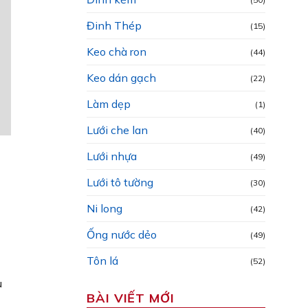
Đinh Thép
(15)
Keo chà ron
(44)
Keo dán gạch
(22)
Làm dẹp
(1)
Lưới che lan
(40)
ệ
Lưới nhựa
(49)
Lưới tô tường
(30)
Ni long
(42)
Ống nước dẻo
(49)
Tôn lá
(52)
u
BÀI VIẾT MỚI