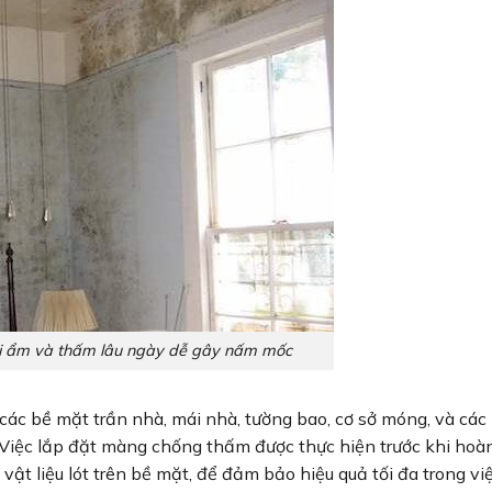
bị ẩm và thấm lâu ngày dễ gây nấm mốc
c bề mặt trần nhà, mái nhà, tường bao, cơ sở móng, và các
. Việc lắp đặt màng chống thấm được thực hiện trước khi hoà
 vật liệu lót trên bề mặt, để đảm bảo hiệu quả tối đa trong vi