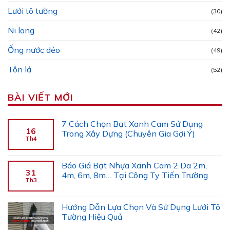
Lưới tô tường
(30)
Ni long
(42)
Ống nước dẻo
(49)
Tôn lá
(52)
BÀI VIẾT MỚI
7 Cách Chọn Bạt Xanh Cam Sử Dụng
16
Trong Xây Dựng (Chuyên Gia Gợi Ý)
Th4
Báo Giá Bạt Nhựa Xanh Cam 2 Da 2m,
31
4m, 6m, 8m… Tại Công Ty Tiến Trường
Th3
Hướng Dẫn Lựa Chọn Và Sử Dụng Lưới Tô
Tường Hiệu Quả