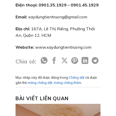
Điện thoại: 0901.35.1929 – 0901.45.1929
Email:
xaydungtientruong@gmail.com
Địa chỉ:
167A, Lê Thị Riêng, Phường Thới
An, Quận 12, HCM
Website:
www.xaydungtientruong.com
Chia sẻ:
Mục nhập này đã được đăng trong
Chống dột
và được
gắn thẻ
màng chống dột
,
màng chống thấm
.
BÀI VIẾT LIÊN QUAN