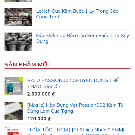
Lợi Ích Của Kẽm Buộc 1 Ly Trong Các
Công Trình
Đặc Điểm Cơ Bản Của Kẽm Buộc 1 Ly Xây
Dựng
SẢN PHẨM MỚI
BALO PASSION002 CHUYÊN DỤNG THỂ
THAO Loại lớn
2.500.000
₫
[Mua lẻ] Hộp Đựng Vợt Passion002 Kèm Túi
Dùng Làm Quà Tặng
120.000
₫
( HỎA TỐC - HCM ) [Chất liệu Nhựa 0.5MM]-