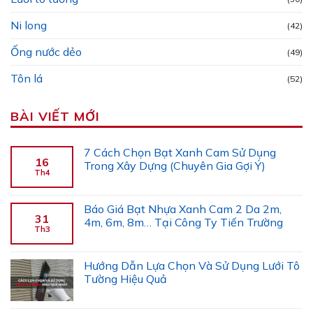
Ni long
(42)
Ống nước dẻo
(49)
Tôn lá
(52)
BÀI VIẾT MỚI
7 Cách Chọn Bạt Xanh Cam Sử Dụng
16
Trong Xây Dựng (Chuyên Gia Gợi Ý)
Th4
Báo Giá Bạt Nhựa Xanh Cam 2 Da 2m,
31
4m, 6m, 8m… Tại Công Ty Tiến Trường
Th3
Hướng Dẫn Lựa Chọn Và Sử Dụng Lưới Tô
Tường Hiệu Quả