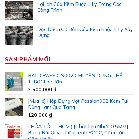
Lợi Ích Của Kẽm Buộc 1 Ly Trong Các
Công Trình
Đặc Điểm Cơ Bản Của Kẽm Buộc 1 Ly Xây
Dựng
SẢN PHẨM MỚI
BALO PASSION002 CHUYÊN DỤNG THỂ
THAO Loại lớn
2.500.000
₫
[Mua lẻ] Hộp Đựng Vợt Passion002 Kèm Túi
Dùng Làm Quà Tặng
120.000
₫
( HỎA TỐC - HCM ) [Chất liệu Nhựa 0.5MM]-
Bảng Nội Quy - Tiêu Lệnh PCCC, Cấm Lửa -
Cấm thuốc