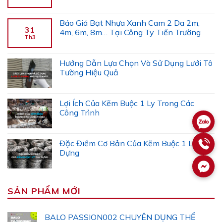
Báo Giá Bạt Nhựa Xanh Cam 2 Da 2m,
31
4m, 6m, 8m… Tại Công Ty Tiến Trường
Th3
Hướng Dẫn Lựa Chọn Và Sử Dụng Lưới Tô
Tường Hiệu Quả
Lợi Ích Của Kẽm Buộc 1 Ly Trong Các
Công Trình
Đặc Điểm Cơ Bản Của Kẽm Buộc 1 Ly Xây
Dựng
SẢN PHẨM MỚI
BALO PASSION002 CHUYÊN DỤNG THỂ