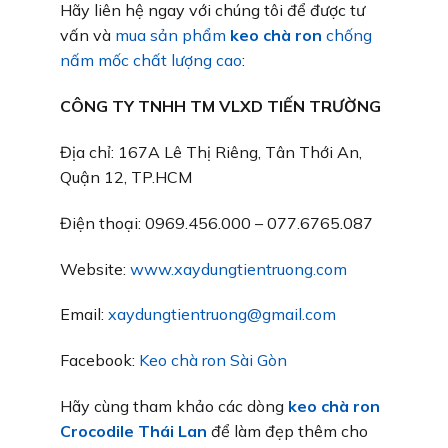
Hãy liên hệ ngay với chúng tôi để được tư
vấn và
mua sản phẩm
keo chà ron
chống
nấm mốc chất lượng cao
:
CÔNG TY TNHH TM VLXD TIẾN TRƯỜNG
Địa chỉ: 167A Lê Thị Riêng, Tân Thới An,
Quận 12, TP.HCM
Điện thoại: 0969.456.000 – 077.6765.087
Website:
www.xaydungtientruong.com
Email:
xaydungtientruong@gmail.com
Facebook:
Keo chà ron Sài Gòn
Hãy cùng tham khảo các dòng
keo chà ron
Crocodile Thái Lan
để làm đẹp thêm cho