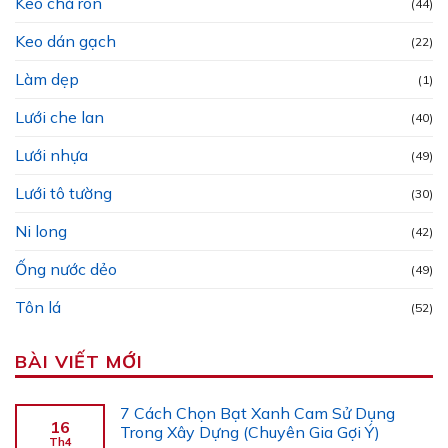
Keo chà ron
(44)
Keo dán gạch
(22)
Làm dẹp
(1)
Lưới che lan
(40)
Lưới nhựa
(49)
Lưới tô tường
(30)
Ni long
(42)
Ống nước dẻo
(49)
Tôn lá
(52)
BÀI VIẾT MỚI
7 Cách Chọn Bạt Xanh Cam Sử Dụng
16
Trong Xây Dựng (Chuyên Gia Gợi Ý)
Th4