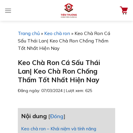
Chuyển
đến
nội
dung
Trang chủ
»
Keo chà ron
»
Keo Chà Ron Cá
Sấu Thái Lan| Keo Chà Ron Chống Thấm
Tốt Nhất Hiện Nay
Keo Chà Ron Cá Sấu Thái
Lan| Keo Chà Ron Chống
Thấm Tốt Nhất Hiện Nay
Đăng ngày: 07/03/2024
|
Lượt xem: 625
Nội dung
[
Đóng
]
Keo chà ron – Khái niệm và tính năng