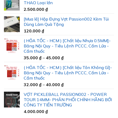
THAO Loại lớn
2.500.000
₫
[Mua lẻ] Hộp Đựng Vợt Passion002 Kèm Túi
Dùng Làm Quà Tặng
120.000
₫
( HỎA TỐC - HCM ) [Chất liệu Nhựa 0.5MM]-
Bảng Nội Quy - Tiêu Lệnh PCCC, Cấm Lửa -
Cấm thuốc
Khoảng
35.000
₫
–
45.000
₫
giá:
( HỎA TỐC - HCM ) [Chất liệu Tôn Không Gỉ]-
từ
Bảng Nội Quy - Tiêu Lệnh PCCC, Cấm Lửa -
35.000 ₫
Cấm thuốc
đến
Khoảng
32.000
₫
–
40.000
₫
45.000 ₫
giá:
VỢT PICKLEBALL PASSION002 - POWER
từ
TOUR 14MM- PHÂN PHỐI CHÍNH HÃNG BỞI
32.000 ₫
CÔNG TY TIẾN TRƯỜNG
đến
4.000.000
₫
40.000 ₫