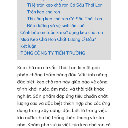
Tỉ lệ trộn keo chà ron Cá Sấu Thái Lan
Trộn keo chà ron
Thi công keo chà ron Cá Sấu Thái Lan
Bảo dưỡng và vệ sinh lần cuối
Cảnh báo an toàn khi sử dụng keo chà ron
Mua Keo Chà Ron Chất Lượng Ở Đâu?
Kết luận
TỔNG CÔNG TY TIẾN TRƯỜNG
Keo chà ron cá sấu Thái Lan là một giải
pháp chống thấm hàng đầu. Với tính năng
đặc biệt, keo chà ron này giúp bảo vệ công
trình khỏi nước, ẩm mốc, và thời tiết khắc
nghiệt. Sản phẩm đáp ứng tiêu chuẩn chất
lượng cao và đặc biệt thích hợp cho các ứng
dụng trong xây dựng, đặc biệt là trong việc
kín nước cho hệ thống thân thùng và sàn
nhà. Khám phá sự ưu việt của keo chà ron cá