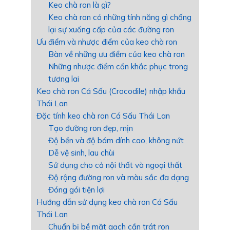
Keo chà ron là gì?
Keo chà ron có những tính năng gì chống
lại sự xuống cấp của các đường ron
Ưu điểm và nhược điểm của keo chà ron
Bàn về những ưu điểm của keo chà ron
Những nhược điểm cần khắc phục trong
tương lai
Keo chà ron Cá Sấu (Crocodile) nhập khẩu
Thái Lan
Đặc tính keo chà ron Cá Sấu Thái Lan
Tạo đường ron đẹp, mịn
Độ bền và độ bám dính cao, không nứt
Dễ vệ sinh, lau chùi
Sử dụng cho cả nội thất và ngoại thất
Độ rộng đường ron và màu sắc đa dạng
Đóng gói tiện lợi
Hướng dẫn sử dụng keo chà ron Cá Sấu
Thái Lan
Chuẩn bị bề mặt gạch cần trát ron