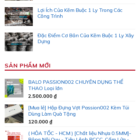
Lợi Ích Của Kẽm Buộc 1 Ly Trong Các
Công Trình
Đặc Điểm Cơ Bản Của Kẽm Buộc 1 Ly Xây
Dựng
SẢN PHẨM MỚI
BALO PASSION002 CHUYÊN DỤNG THỂ
THAO Loại lớn
2.500.000
₫
[Mua lẻ] Hộp Đựng Vợt Passion002 Kèm Túi
Dùng Làm Quà Tặng
120.000
₫
( HỎA TỐC - HCM ) [Chất liệu Nhựa 0.5MM]-
Bảng Nội Quy - Tiêu Lệnh PCCC, Cấm Lửa -