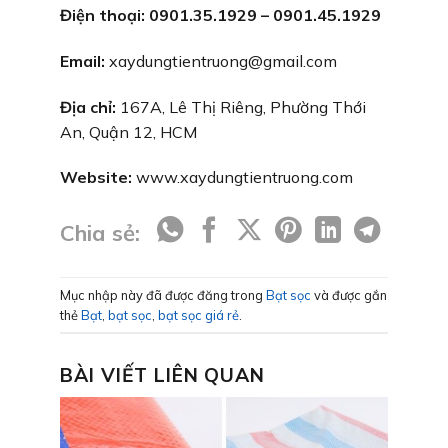
Điện thoại: 0901.35.1929 – 0901.45.1929
Email:
xaydungtientruong@gmail.com
Địa chỉ:
167A, Lê Thị Riêng, Phường Thới
An, Quận 12, HCM
Website:
www.xaydungtientruong.com
Chia sẻ:
Mục nhập này đã được đăng trong
Bạt sọc
và được gắn
thẻ
Bạt
,
bạt sọc
,
bạt sọc giá rẻ
.
BÀI VIẾT LIÊN QUAN