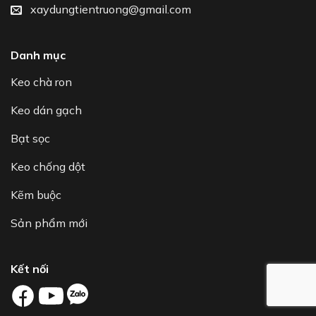
xaydungtientruong@gmail.com
Danh mục
Keo chà ron
Keo dán gạch
Bạt sọc
Keo chống dột
Kẽm buộc
Sản phẩm mới
Kết nối