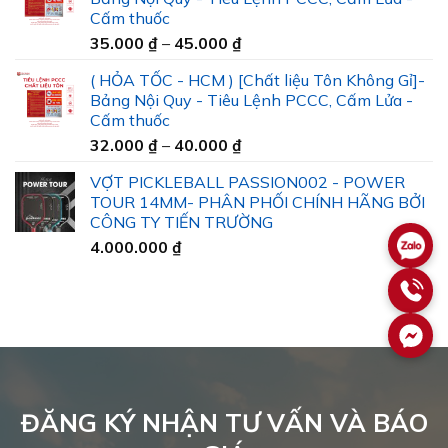
Cấm thuốc
Khoảng
35.000
₫
–
45.000
₫
giá:
( HỎA TỐC - HCM ) [Chất liệu Tôn Không Gỉ]-
từ
Bảng Nội Quy - Tiêu Lệnh PCCC, Cấm Lửa -
35.000 ₫
Cấm thuốc
đến
Khoảng
32.000
₫
–
40.000
₫
45.000 ₫
giá:
VỢT PICKLEBALL PASSION002 - POWER
từ
TOUR 14MM- PHÂN PHỐI CHÍNH HÃNG BỞI
32.000 ₫
CÔNG TY TIẾN TRƯỜNG
đến
4.000.000
₫
40.000 ₫
ĐĂNG KÝ NHẬN TƯ VẤN VÀ BÁO