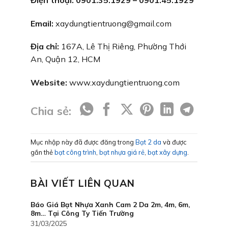
Email:
xaydungtientruong@gmail.com
Địa chỉ:
167A, Lê Thị Riêng, Phường Thới
An, Quận 12, HCM
Website:
www.xaydungtientruong.com
Chia sẻ:
Mục nhập này đã được đăng trong
Bạt 2 da
và được
gắn thẻ
bạt công trình
,
bạt nhựa giá rẻ
,
bạt xây dựng
.
BÀI VIẾT LIÊN QUAN
Báo Giá Bạt Nhựa Xanh Cam 2 Da 2m, 4m, 6m,
8m… Tại Công Ty Tiến Trường
31/03/2025