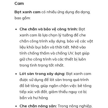
Cam
Bạt xanh cam
có nhiều ứng dụng đa dạng,
bao gồm:
Che chắn và bảo vệ công trình:
Bạt
xanh cam là lựa chọn lý tưởng để che
chắn công trình xây dựng, bảo vệ các vật
liệu khỏi bụi bẩn và thời tiết. Nhờ vào
tính chống thấm và chống UV, bạt giúp
giữ cho công trình và các thiết bị luôn
trong tình trạng tốt nhất.
Lót sàn trong xây dựng:
Bạt xanh cam
được sử dụng để lót sàn trong quá trình
đổ bê tông, giúp ngăn chặn việc bê tông
tiếp xúc với đất, giảm thiểu nguy cơ bị
bẩn và hư hỏng.
Che chắn nông sản:
Trong nông nghiệp,