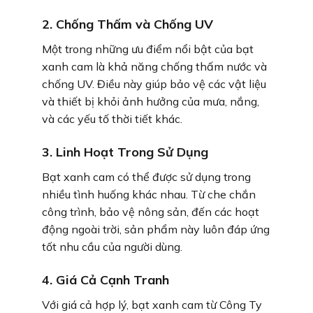
2. Chống Thấm và Chống UV
Một trong những ưu điểm nổi bật của bạt
xanh cam là khả năng chống thấm nước và
chống UV. Điều này giúp bảo vệ các vật liệu
và thiết bị khỏi ảnh hưởng của mưa, nắng,
và các yếu tố thời tiết khác.
3. Linh Hoạt Trong Sử Dụng
Bạt xanh cam có thể được sử dụng trong
nhiều tình huống khác nhau. Từ che chắn
công trình, bảo vệ nông sản, đến các hoạt
động ngoài trời, sản phẩm này luôn đáp ứng
tốt nhu cầu của người dùng.
4. Giá Cả Cạnh Tranh
Với giá cả hợp lý, bạt xanh cam từ Công Ty