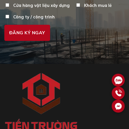
Cửa hàng vật liệu xây dựng
Khách mua lẻ
Công ty / công trình