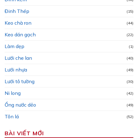
Đinh Thép
(15)
Keo chà ron
(44)
Keo dán gạch
(22)
Làm dẹp
(1)
Lưới che lan
(40)
Lưới nhựa
(49)
Lưới tô tường
(30)
Ni long
(42)
Ống nước dẻo
(49)
Tôn lá
(52)
BÀI VIẾT MỚI