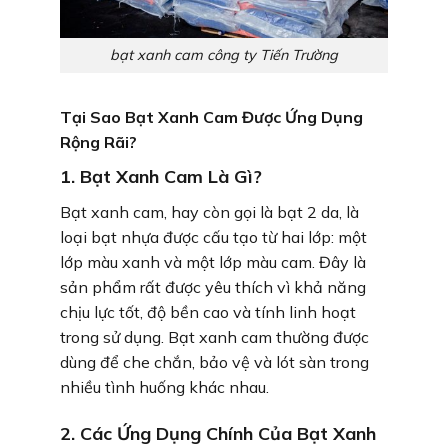
bạt xanh cam công ty Tiến Trường
Tại Sao Bạt Xanh Cam Được Ứng Dụng
Rộng Rãi?
1. Bạt Xanh Cam Là Gì?
Bạt xanh cam, hay còn gọi là bạt 2 da, là
loại bạt nhựa được cấu tạo từ hai lớp: một
lớp màu xanh và một lớp màu cam. Đây là
sản phẩm rất được yêu thích vì khả năng
chịu lực tốt, độ bền cao và tính linh hoạt
trong sử dụng. Bạt xanh cam thường được
dùng để che chắn, bảo vệ và lót sàn trong
nhiều tình huống khác nhau.
2. Các Ứng Dụng Chính Của Bạt Xanh