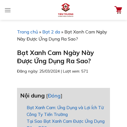
Chuyển
đến
nội
dung
Trang chủ
»
Bạt 2 da
»
Bạt Xanh Cam Ngày
Này Được Ứng Dụng Ra Sao?
Bạt Xanh Cam Ngày Này
Được Ứng Dụng Ra Sao?
Đăng ngày: 25/03/2024
|
Lượt xem: 571
Nội dung
[
Đóng
]
Bạt Xanh Cam: Ứng Dụng và Lợi Ích Từ
Công Ty Tiến Trường
Tại Sao Bạt Xanh Cam Được Ứng Dụng