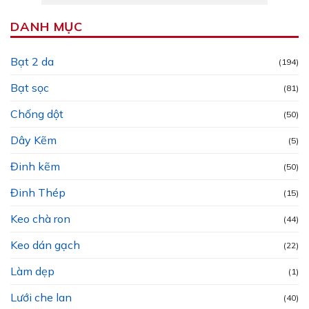
DANH MỤC
Bạt 2 da
(194)
Bạt sọc
(81)
Chống dột
(50)
Dây Kẽm
(5)
Đinh kẽm
(50)
Đinh Thép
(15)
Keo chà ron
(44)
Keo dán gạch
(22)
Làm dẹp
(1)
Lưới che lan
(40)