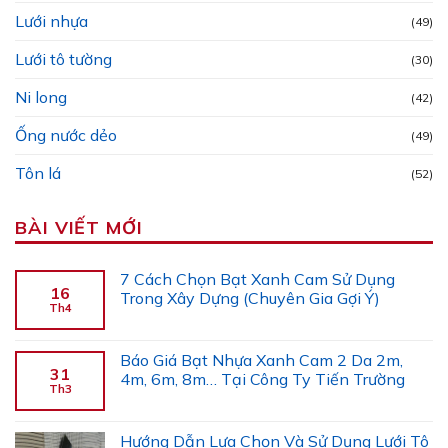
Lưới nhựa
(49)
Lưới tô tường
(30)
Ni long
(42)
Ống nước dẻo
(49)
Tôn lá
(52)
BÀI VIẾT MỚI
7 Cách Chọn Bạt Xanh Cam Sử Dụng
16
Trong Xây Dựng (Chuyên Gia Gợi Ý)
Th4
Báo Giá Bạt Nhựa Xanh Cam 2 Da 2m,
31
4m, 6m, 8m… Tại Công Ty Tiến Trường
Th3
Hướng Dẫn Lựa Chọn Và Sử Dụng Lưới Tô