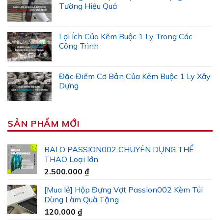
Tường Hiệu Quả
Lợi Ích Của Kẽm Buộc 1 Ly Trong Các
Công Trình
Đặc Điểm Cơ Bản Của Kẽm Buộc 1 Ly Xây
Dựng
SẢN PHẨM MỚI
BALO PASSION002 CHUYÊN DỤNG THỂ
THAO Loại lớn
2.500.000
₫
[Mua lẻ] Hộp Đựng Vợt Passion002 Kèm Túi
Dùng Làm Quà Tặng
120.000
₫