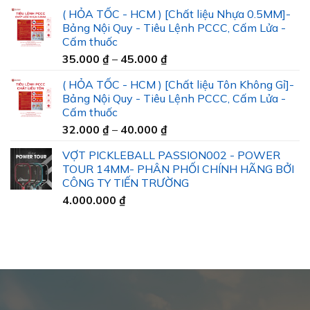
( HỎA TỐC - HCM ) [Chất liệu Nhựa 0.5MM]-
Bảng Nội Quy - Tiêu Lệnh PCCC, Cấm Lửa -
Cấm thuốc
Khoảng
35.000
₫
–
45.000
₫
giá:
( HỎA TỐC - HCM ) [Chất liệu Tôn Không Gỉ]-
từ
Bảng Nội Quy - Tiêu Lệnh PCCC, Cấm Lửa -
35.000 ₫
Cấm thuốc
đến
Khoảng
32.000
₫
–
40.000
₫
45.000 ₫
giá:
VỢT PICKLEBALL PASSION002 - POWER
từ
TOUR 14MM- PHÂN PHỐI CHÍNH HÃNG BỞI
32.000 ₫
CÔNG TY TIẾN TRƯỜNG
đến
4.000.000
₫
40.000 ₫